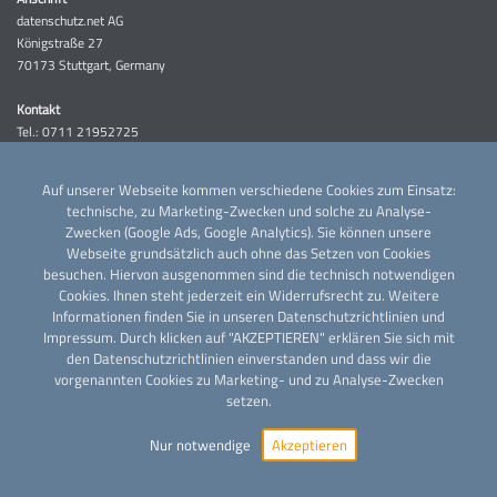
datenschutz.net AG
Königstraße 27
70173 Stuttgart, Germany
Kontakt
Tel.: 0711 21952725‬
Fax: 0711 21952725 9
Auf unserer Webseite kommen verschiedene Cookies zum Einsatz:
Kundenservice
technische, zu Marketing-Zwecken und solche zu Analyse-
Tel.: 0711 21952725 2
Zwecken (Google Ads, Google Analytics). Sie können unsere
Webseite grundsätzlich auch ohne das Setzen von Cookies
Aufsichtsrat
besuchen. Hiervon ausgenommen sind die technisch notwendigen
Sebastian Rachor
Cookies. Ihnen steht jederzeit ein Widerrufsrecht zu. Weitere
Informationen finden Sie in unseren
Datenschutzrichtlinien
und
Impressum
. Durch klicken auf "AKZEPTIEREN" erklären Sie sich mit
den Datenschutzrichtlinien einverstanden und dass wir die
vorgenannten Cookies zu Marketing- und zu Analyse-Zwecken
setzen.
Nur notwendige
Akzeptieren
Copyright © 2026 -
AGB
Datenschutzrichtlinien
datenschutz.net
Impressum